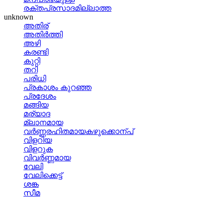
രക്തപ്രസാദമില്ലാത്ത
unknown
അതിര്
അതിര്‍ത്തി
അഴി
കരണ്ടി
കുറ്റി
തറി
പരിധി
പ്രകാശം കുറഞ്ഞ
പ്രദേശം
മങ്ങിയ
മര്യാദ
മ്ലാനമായ
വര്‍ണ്ണരഹിതമായകഴുക്കൊന്പ്
വിളറിയ
വിളറുക
വിവര്‍ണ്ണമായ
വേലി
വേലിക്കെട്ട്
ശങ്ക
സീമ