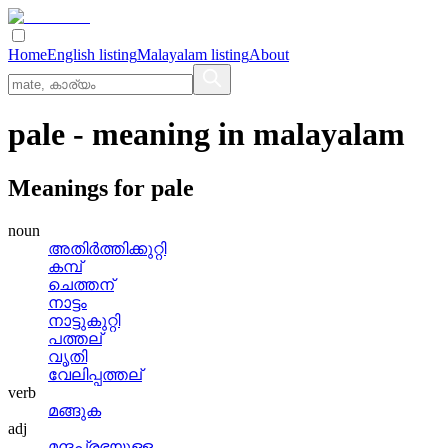
Home
English listing
Malayalam listing
About
pale
- meaning in
malayalam
Meanings for
pale
noun
അതിര്‍ത്തിക്കുറ്റി
കമ്പ്
ചെത്തന്
നാട്ടം
നാട്ടുകുറ്റി
പത്തല്
വൃതി
വേലിപ്പത്തല്
verb
മങ്ങുക
adj
മന്ദപ്രഭയുള്ള