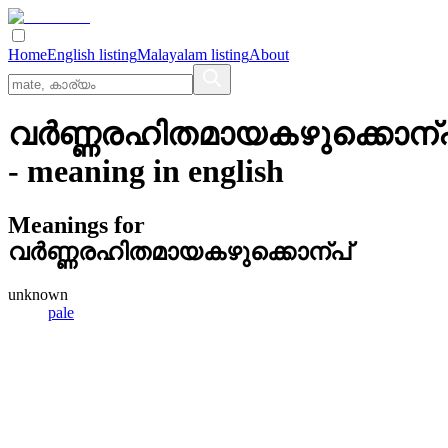
Home
English listing
Malayalam listing
About
വര്‍ണ്ണരഹിതമായകഴുക്കൊന്പ
- meaning in
english
Meanings for
വര്‍ണ്ണരഹിതമായകഴുക്കൊന്പ്
unknown
pale