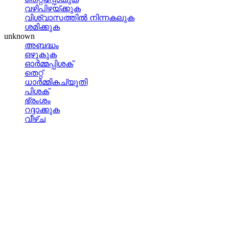
വഴിപിഴയ്‌ക്കുക
വിശ്വാസത്തില്‍ നിന്നകലുക
ശമിക്കുക
unknown
അബദ്ധം
ഒഴുകുക
ഓര്‍മ്മപ്പിശക്
തെറ്റ്
ധാര്‍മ്മികച്യുതി
പിശക്
ഭ്രംശം
റദ്ദാക്കുക
വീഴ്ച