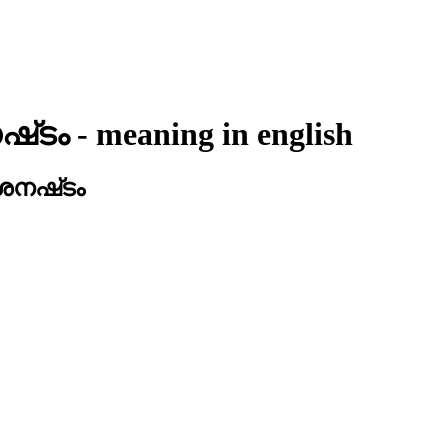
്‌ടം
- meaning in
english
നഷ്‌ടം