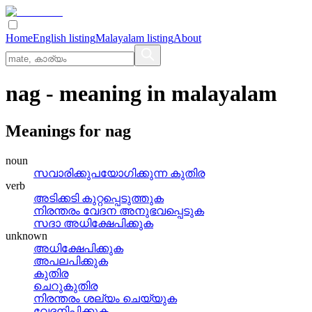
Home
English listing
Malayalam listing
About
nag
- meaning in
malayalam
Meanings for
nag
noun
സവാരിക്കുപയോഗിക്കുന്ന കുതിര
verb
അടിക്കടി കുറ്റപ്പെടുത്തുക
നിരന്തരം വേദന അനുഭവപ്പെടുക
സദാ അധിക്ഷേപിക്കുക
unknown
അധിക്ഷേപിക്കുക
അപലപിക്കുക
കുതിര
ചെറുകുതിര
നിരന്തരം ശല്യം ചെയ്യുക
വേദനിപ്പിക്കുക