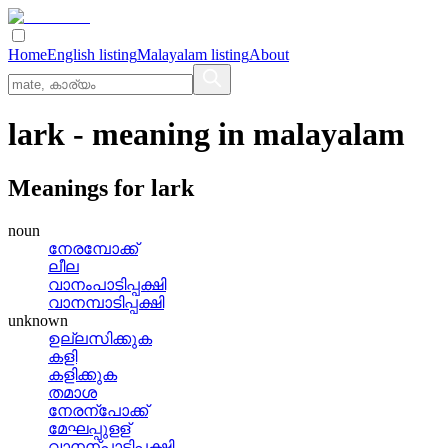
Home
English listing
Malayalam listing
About
lark
- meaning in
malayalam
Meanings for
lark
noun
നേരമ്പോക്ക്
ലീല
വാനംപാടിപ്പക്ഷി
വാനമ്പാടിപ്പക്ഷി
unknown
ഉല്ലസിക്കുക
കളി
കളിക്കുക
തമാശ
നേരന്പോക്ക്
മേഘപ്പുളള്
വാനന്പാടിപ്പക്ഷി