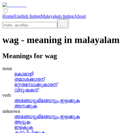
Home
English listing
Malayalam listing
About
wag
- meaning in
malayalam
Meanings for
wag
noun
കോമാളി
തമാശക്കാരന്
നേരമ്പോക്കുകാരന്
വിദൂഷകന്
verb
അങ്ങോട്ടുമിങ്ങോട്ടും ഇളക്കുക
അനക്കുക
unknown
അങ്ങോട്ടുമിങ്ങോട്ടും ഇളക്കുക
ആട്ടുക
ഇളകുക
കന്പിപ്പിക്കുക