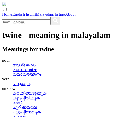
Home
English listing
Malayalam listing
About
twine
- meaning in
malayalam
Meanings for
twine
noun
ആശ്ലേഷം
ചണസൂത്രം
വ്യാവര്‍ത്തനം
verb
പുളയുക
unknown
കറക്കിയെടുക്കുക
കൂട്ടിപ്പിരിക്കുക
ചരട്
ചുറ്റിക്കയറല്
ചുറ്റിപ്പിണയുക
ചുറ്റുക