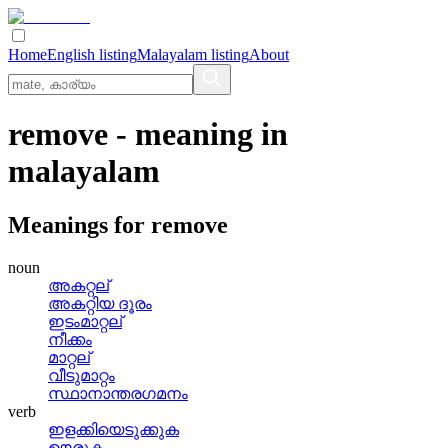
Home
English listing
Malayalam listing
About
remove
- meaning in
malayalam
Meanings for
remove
noun
അകറ്റല്
അകറ്റിയ ദൂരം
ഇടംമാറ്റല്
നീക്കം
മാറ്റല്
വീടുമാറ്റം
സ്ഥാനാന്തരഗമനം
verb
ഇളക്കിയെടുക്കുക
ഊരുക