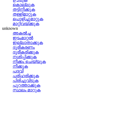
കൊല്ലുക
തട്ടിനീക്കുക
തള്ളിമാറ്റുക
പൊളിച്ചുമാറ്റുക
മാറ്റിവയ്‌ക്കുക
unknown
അകല്‍ച്ച
ഇടംമാറ്റല്‍
ഇല്ലാതാക്കുക
ദൂരീകരണം
ദൂരീകരിക്കുക
നശിപ്പിക്കുക
നീക്കം ചെയ്യുക
നീക്കുക
പദവി
പരിഹരിക്കുക
പിരിച്ചുവിടുക
പുറത്താക്കുക
സ്ഥലം മാറുക