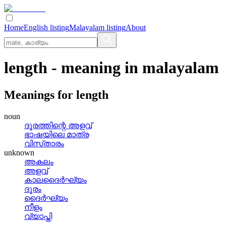
Home
English listing
Malayalam listing
About
length
- meaning in
malayalam
Meanings for
length
noun
ദൂരത്തിന്റെ അളവ്
ഭാഷയിലെ മാത്ര
വിസ്‌താരം
unknown
അകലം
അളവ്
കാലദൈര്‍ഘ്യം
ദൂരം
ദൈര്‍ഘ്യം
നീളം
വ്യാപ്തി