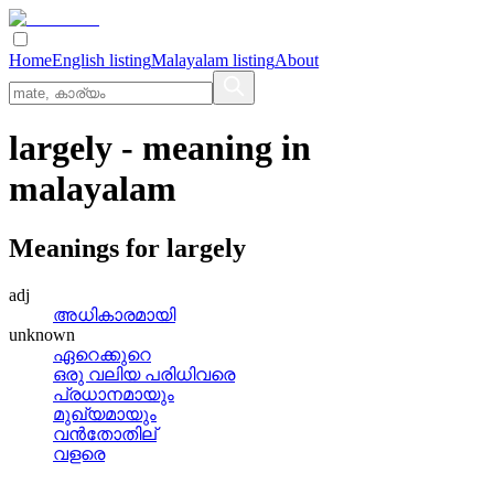
Home
English listing
Malayalam listing
About
largely
- meaning in
malayalam
Meanings for
largely
adj
അധികാരമായി
unknown
ഏറെക്കുറെ
ഒരു വലിയ പരിധിവരെ
പ്രധാനമായും
മുഖ്യമായും
വന്‍തോതില്
വളരെ