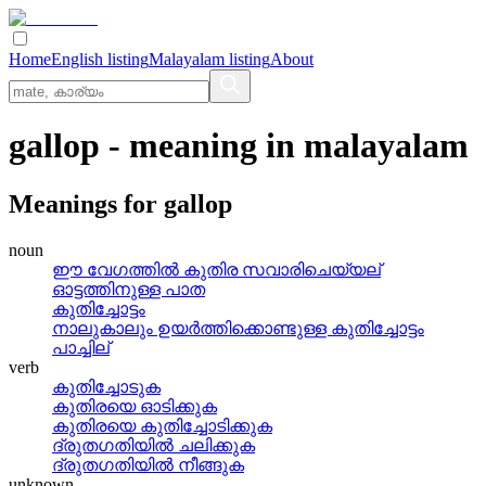
Home
English listing
Malayalam listing
About
gallop
- meaning in
malayalam
Meanings for
gallop
noun
ഈ വേഗത്തില്‍ കുതിര സവാരിചെയ്യല്
ഓട്ടത്തിനുള്ള പാത
കുതിച്ചോട്ടം
നാലുകാലും ഉയര്‍ത്തിക്കൊണ്ടുള്ള കുതിച്ചോട്ടം
പാച്ചില്
verb
കുതിച്ചോടുക
കുതിരയെ ഓടിക്കുക
കുതിരയെ കുതിച്ചോടിക്കുക
ദ്രുതഗതിയില്‍ ചലിക്കുക
ദ്രുതഗതിയില്‍ നീങ്ങുക
unknown