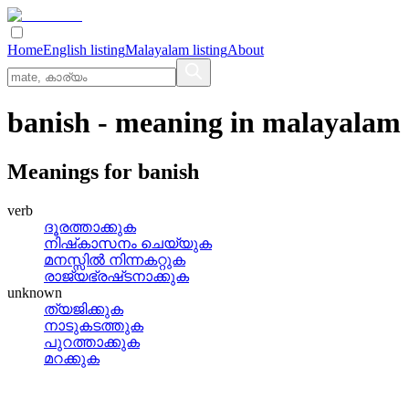
Home
English listing
Malayalam listing
About
banish
- meaning in
malayalam
Meanings for
banish
verb
ദൂരത്താക്കുക
നിഷ്‌കാസനം ചെയ്യുക
മനസ്സില്‍ നിന്നകറ്റുക
രാജ്യഭ്രഷ്‌ടനാക്കുക
unknown
ത്യജിക്കുക
നാടുകടത്തുക
പുറത്താക്കുക
മറക്കുക