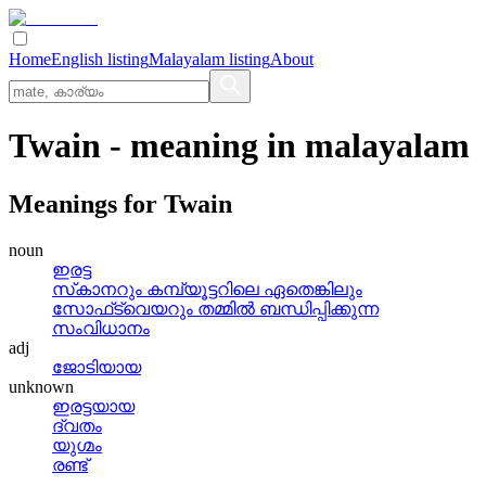
Home
English listing
Malayalam listing
About
Twain
- meaning in
malayalam
Meanings for
Twain
noun
ഇരട്ട
സ്‌കാനറും കമ്പ്യൂട്ടറിലെ ഏതെങ്കിലും
സോഫ്‌ട്‌വെയറും തമ്മില്‍ ബന്ധിപ്പിക്കുന്ന
സംവിധാനം
adj
ജോടിയായ
unknown
ഇരട്ടയായ
ദ്വതം
യുഗ്മം
രണ്ട്