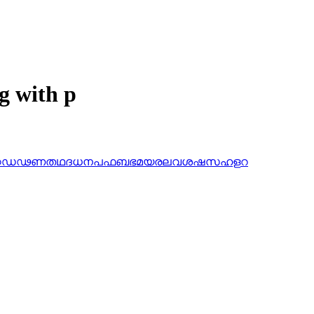
g with p
ഠ
ഡ
ഢ
ണ
ത
ഥ
ദ
ധ
ന
പ
ഫ
ബ
ഭ
മ
യ
ര
ല
വ
ശ
ഷ
സ
ഹ
ള
റ