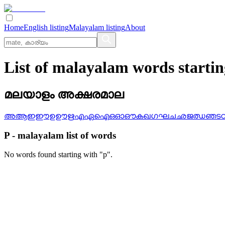
Home
English listing
Malayalam listing
About
List of malayalam words startin
മലയാളം അക്ഷരമാല
അ
ആ
ഇ
ഈ
ഉ
ഊ
ഋ
എ
ഏ
ഐ
ഒ
ഓ
ഔ
ക
ഖ
ഗ
ഘ
ച
ഛ
ജ
ഝ
ഞ
ട
P
-
malayalam
list of words
No words found starting with "
p
".