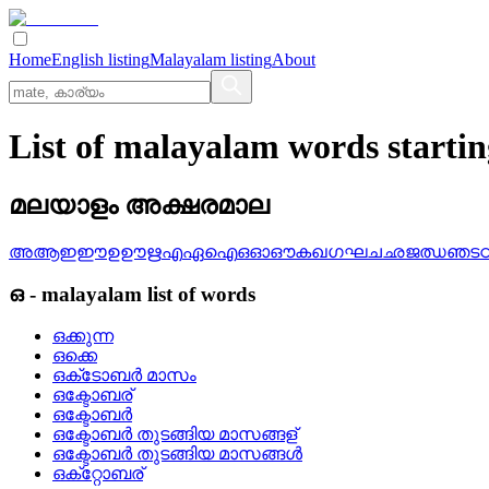
Home
English listing
Malayalam listing
About
List of malayalam words starti
മലയാളം അക്ഷരമാല
അ
ആ
ഇ
ഈ
ഉ
ഊ
ഋ
എ
ഏ
ഐ
ഒ
ഓ
ഔ
ക
ഖ
ഗ
ഘ
ച
ഛ
ജ
ഝ
ഞ
ട
ഒ
-
malayalam
list of words
ഒക്കുന്ന
ഒക്കെ
ഒക്‌ടോബര്‍ മാസം
ഒക്ടോബര്
ഒക്ടോബര്‍
ഒക്ടോബര്‍ തുടങ്ങിയ മാസങ്ങള്
ഒക്ടോബര്‍ തുടങ്ങിയ മാസങ്ങള്‍
ഒക്‌റ്റോബര്