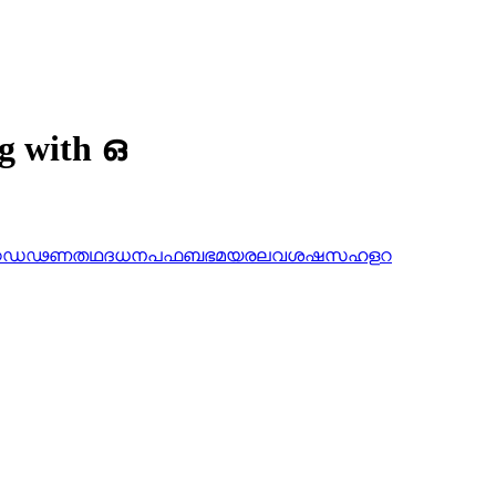
ng with ഒ
ഠ
ഡ
ഢ
ണ
ത
ഥ
ദ
ധ
ന
പ
ഫ
ബ
ഭ
മ
യ
ര
ല
വ
ശ
ഷ
സ
ഹ
ള
റ