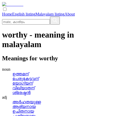
Home
English listing
Malayalam listing
About
worthy
- meaning in
malayalam
Meanings for
worthy
noun
ഉത്തമന്
പേരുകേട്ടവന്
യോഗ്യന്
വിഖ്യാതന്
ശ്രേഷ്ഠൻ
adj
അര്‍ഹതയുള്ള
ആര്യനായ
ഉചിതനായ
പൂജ്യനായ