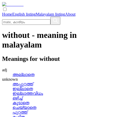
Home
English listing
Malayalam listing
About
without
- meaning in
malayalam
Meanings for
without
adj
അല്ലാതെ
unknown
അപ്പുറത്ത്
ഇല്ലാതെ
ഇല്ലാത്തവിധം
ഒഴിച്ച്
കൂടാതെ
ചെയ്യാതെ
പുറത്ത്
രഹിത