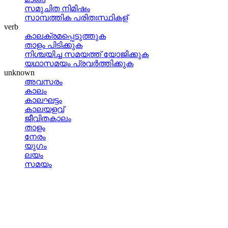
സമുചിത നിമിഷം
സാമ്പത്തിക പരിതഃസ്ഥികള്
verb
കാലക്രമപ്പെടുത്തുക
താളം പിടിക്കുക
നിശ്ചയിച്ച സമയത്ത്‌ യോജിക്കുക
യഥാസമയം പ്രവര്‍ത്തിക്കുക
unknown
അവസരം
കാലം
കാലഘട്ടം
കാലയളവ്
ജീവിതകാലം
താളം
നേരം
യുഗം
ലയം
സമയം