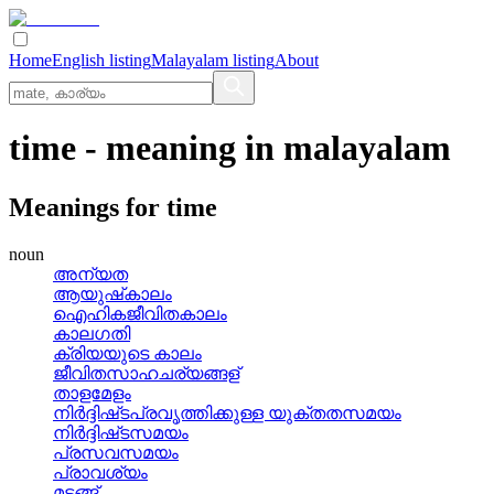
Home
English listing
Malayalam listing
About
time
- meaning in
malayalam
Meanings for
time
noun
അന്യത
ആയുഷ്‌കാലം
ഐഹികജീവിതകാലം
കാലഗതി
ക്രിയയുടെ കാലം
ജീവിതസാഹചര്യങ്ങള്
താളമേളം
നിര്‍ദ്ദിഷ്‌ടപ്രവൃത്തിക്കുള്ള യുക്തതസമയം
നിര്‍ദ്ദിഷ്‌ടസമയം
പ്രസവസമയം
പ്രാവശ്യം
മടങ്ങ്