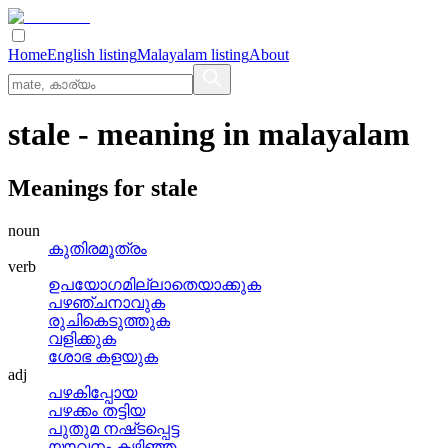
Home
English listing
Malayalam listing
About
stale
- meaning in
malayalam
Meanings for
stale
noun
കുതിരമൂത്രം
verb
ഉപയോഗമില്ലാതെയാക്കുക
പഴഞ്ചനാവുക
രുചികെടുത്തുക
വളിക്കുക
ശോഭ കളയുക
adj
പഴകിപ്പോയ
പഴക്കം തട്ടിയ
പുതുമ നഷ്‌ടപ്പെട്ട
യൗവനം കഴിഞ്ഞ