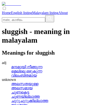
Home
English listing
Malayalam listing
About
sluggish
- meaning in
malayalam
Meanings for
sluggish
adj
മന്ദമായി നീങ്ങുന്ന
മെല്ലെ ഒഴുകുന്ന
വിലംബിതമായ
unknown
അലസതയുള്ള
അലസമായ
ചുണകെട്ട
ചുണയില്ലാത്ത
ചുറുചുറുക്കില്ലാത്ത
ജഡമായ