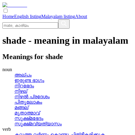
Home
English listing
Malayalam listing
About
shade
- meaning in
malayalam
Meanings for
shade
noun
അല്‌പം
ഇരുണ്ട ഭാഗം
നിറഭേദം
നിഴല്
നിഴല്‍ പ്രദേശം
പിതൃലോകം
മങ്ങല്
മൃതാത്മാവ്
സൂക്ഷ്‌മഭേദം
സൂക്ഷ്‌മവ്യത്യാസം
verb
കറുത്ത വര്‍ണ്ണം കൊണ്ടു ചിത്രീകരിക്കുക