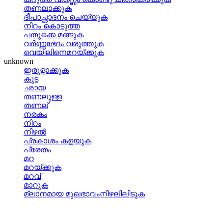
തണലാക്കുക
ദീപാച്ഛാദനം ചെയ്യുക
നിറം കൊടുത്ത
പതുക്കെ മങ്ങുക
വര്‍ണ്ണഭേദം വരുത്തുക
വെയിലിനെമറയ്‌ക്കുക
unknown
ഇരുളാക്കുക
കുട
ഛായ
തണലുള്ള
തണല്
നരകം
നിറം
നിഴല്‍
പ്രകാശം കളയുക
പ്രേതം
മറ
മറയ്ക്കുക
മറവ്
മാറുക
മ്ലാനമായ മുഖഭാവംനിഴലിലിടുക