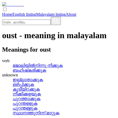
Home
English listing
Malayalam listing
About
oust
- meaning in
malayalam
Meanings for
oust
verb
ജോലിയില്‍നിന്നു നീക്കുക
ബഹിഷ്‌കരിക്കുക
unknown
ഇല്ലാതാക്കുക
ഒഴിപ്പിക്കുക
കുടിയിറക്കുക
നീക്കിക്കളയുക
പുറത്താക്കുക
പുറന്തളളുക
പുറന്തള്ളുക
സ്ഥാനത്തുനിന്ന് മാറ്റുക