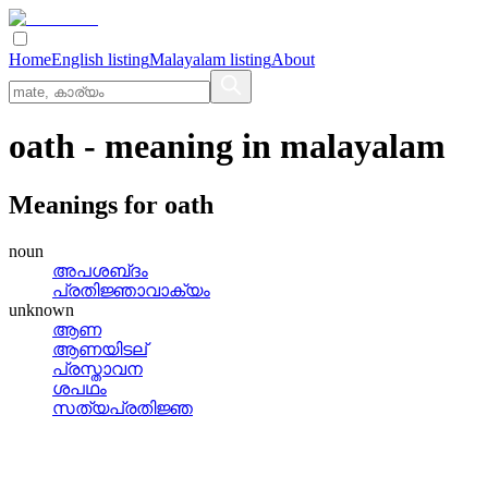
Home
English listing
Malayalam listing
About
oath
- meaning in
malayalam
Meanings for
oath
noun
അപശബ്‌ദം
പ്രതിജ്ഞാവാക്യം
unknown
ആണ
ആണയിടല്
പ്രസ്താവന
ശപഥം
സത്യപ്രതിജ്ഞ