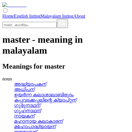
Home
English listing
Malayalam listing
About
master
- meaning in
malayalam
Meanings for
master
noun
അദ്ധ്യാപകന്
അധിപന്
ഉയര്‍ന്ന കലാശാലാബിരുദം
കപ്പവടക്കപ്പലിന്റെ ക്യാപ്‌റ്റന്
ഗുരുനാഥന്
ഗൃഹനാഥന്
നായകന്
മഹാനായ കലാകാരന്
മഹോപാദ്ധ്യായന്
യജമാനന്