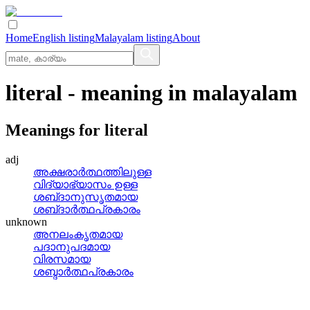
Home
English listing
Malayalam listing
About
literal
- meaning in
malayalam
Meanings for
literal
adj
അക്ഷരാര്‍ത്ഥത്തിലുള്ള
വിദ്യാഭ്യാസം ഉള്ള
ശബ്‌ദാനുസൃതമായ
ശബ്‌ദാര്‍ത്ഥപ്രകാരം
unknown
അനലംകൃതമായ
പദാനുപദമായ
വിരസമായ
ശബ്ദാര്‍ത്ഥപ്രകാരം