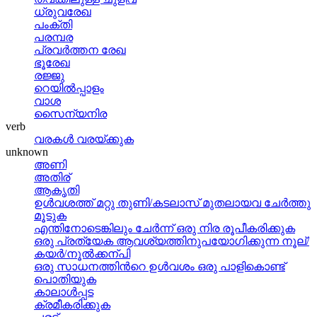
ധ്രുവരേഖ
പംക്തി
പരമ്പര
പ്രവര്‍ത്തന രേഖ
ഭൂരേഖ
രജ്ജു
റെയില്‍പ്പാളം
വാശ
സൈന്യനിര
verb
വരകള്‍ വരയ്‌ക്കുക
unknown
അണി
അതിര്
ആകൃതി
ഉള്‍വശത്ത് മറ്റു തുണി/കടലാസ് മുതലായവ ചേര്‍ത്തു
മൂടുക
എന്തിനോടെങ്കിലും ചേര്‍ന്ന് ഒരു നിര രൂപീകരിക്കുക
ഒരു പ്രത്യേക ആവശ്യത്തിനുപയോഗിക്കുന്ന നൂല്/
കയര്‍/നൂല്‍ക്കന്പി
ഒരു സാധനത്തിന്‍റെ ഉള്‍വശം ഒരു പാളികൊണ്ട്
പൊതിയുക
കാലാള്‍പ്പട
ക്രമീകരിക്കുക