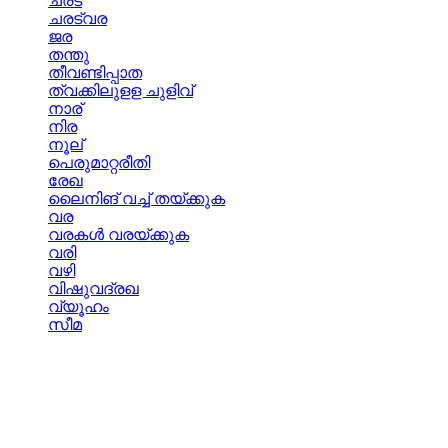
ചരട്
ചരട്വര
ജര
തന്തു
തീവണ്ടിപ്പാത
ത്വക്കിലുളള ചുളിവ്
നാര്
നിര
നൂല്
പെരുമാറ്റരീതി
രേഖ
ലൈനിങ് വച്ച് തയ്ക്കുക
വര
വരകള്‍ വരയ്ക്കുക
വരി
വഴി
വിഷുവദ്രഖ
വ്യൂഹം
സീമ