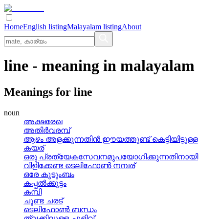
Home
English listing
Malayalam listing
About
line
- meaning in
malayalam
Meanings for
line
noun
അക്ഷരേഖ
അതിര്‍വരമ്പ്
ആഴം അളക്കുന്നതിന്‍ ഈയത്തുണ്ട്‌ കെട്ടിയിട്ടുള്ള
കയര്
ഒരു പ്രത്യേകസേവനമുപയോഗിക്കുന്നതിനായി
വിളിക്കേണ്ട ടെലിഫോണ്‍ നമ്പര്
ഒരേ കുടുംബം
കപ്പല്‍ക്കൂട്ടം
കമ്പി
ചൂണ്ട ചരട്
ടെലിഫോണ്‍ ബന്ധം
ത്വക്കിലുള്ള ചുളിവ്