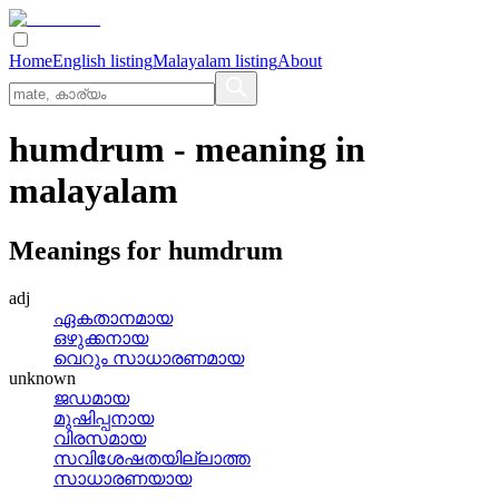
Home
English listing
Malayalam listing
About
humdrum
- meaning in
malayalam
Meanings for
humdrum
adj
ഏകതാനമായ
ഒഴുക്കനായ
വെറും സാധാരണമായ
unknown
ജഡമായ
മുഷിപ്പനായ
വിരസമായ
സവിശേഷതയില്ലാത്ത
സാധാരണയായ