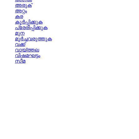
അരുക്
അറ്റം
കര
കൂര്‍പ്പിക്കുക
പ്രേരിപ്പിക്കുക
മുന
മൂര്‍ച്ചവരുത്തുക
വക്ക്
വായ്ത്തല
വിഷമഘട്ടം
സീമ