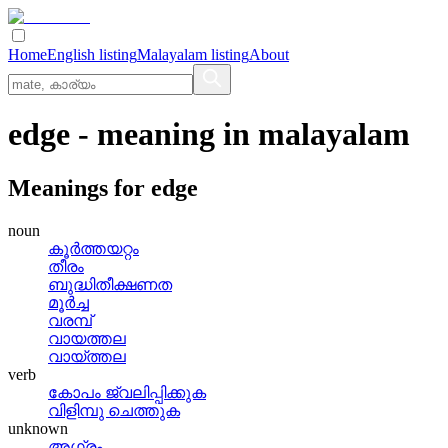
Home
English listing
Malayalam listing
About
edge
- meaning in
malayalam
Meanings for
edge
noun
കൂര്‍ത്തയറ്റം
തീരം
ബുദ്ധിതീക്ഷണത
മൂര്‍ച്ച
വരമ്പ്
വായത്തല
വായ്‌ത്തല
verb
കോപം ജ്വലിപ്പിക്കുക
വിളിമ്പു ചെത്തുക
unknown
അഗ്രം