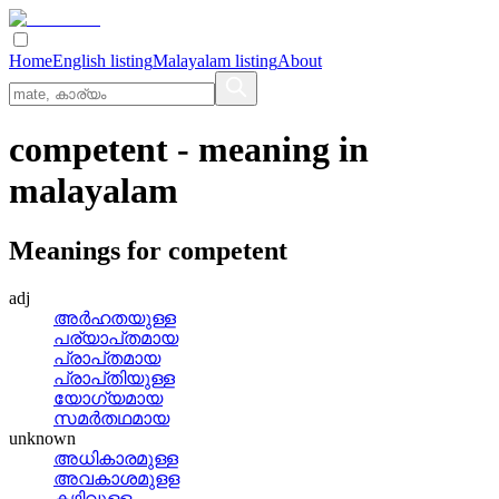
Home
English listing
Malayalam listing
About
competent
- meaning in
malayalam
Meanings for
competent
adj
അര്‍ഹതയുള്ള
പര്യാപ്‌തമായ
പ്രാപ്‌തമായ
പ്രാപ്‌തിയുള്ള
യോഗ്യമായ
സമര്‍തഥമായ
unknown
അധികാരമുള്ള
അവകാശമുളള
കഴിവുളള