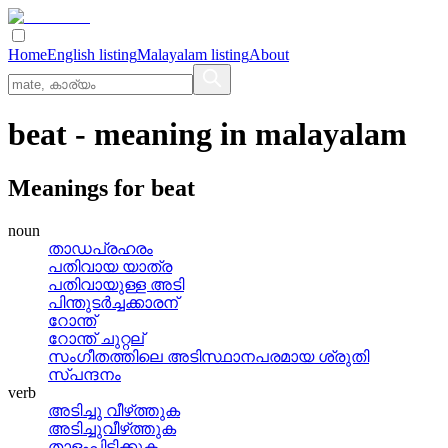
Home
English listing
Malayalam listing
About
beat
- meaning in
malayalam
Meanings for
beat
noun
താഡപ്രഹരം
പതിവായ യാത്ര
പതിവായുള്ള അടി
പിന്തുടര്‍ച്ചക്കാരന്
റോന്ത്
റോന്ത് ചുറ്റല്
സംഗീതത്തിലെ അടിസ്ഥാനപരമായ ശ്രുതി
സ്‌പന്ദനം
verb
അടിച്ചു വീഴ്‌ത്തുക
അടിച്ചുവീഴ്‌ത്തുക
താളംപിടിക്കുക