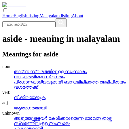
Home
English listing
Malayalam listing
About
aside
- meaning in
malayalam
Meanings for
aside
noun
താഴ്‌ന്ന സ്വരത്തിലുള്ള സംസാരം
നാടകത്തിലെ സ്വഗതം
പ്രധാനകാര്യവുമായി ബന്ധമില്ലാത്ത അഭിപ്രായം
വശത്തേക്ക്
verb
നീക്കിവയ്‌ക്കുക
adj
ആത്മഗതമായി
unknown
അടുത്തുളളവര്‍ കേള്‍ക്കരുതെന്ന ഭാവേന താഴ്ന്ന
സ്വരത്തിലുളള സംസാരം
ഏകാന്തമായി