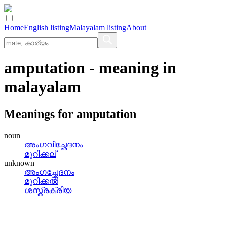
Home
English listing
Malayalam listing
About
amputation
- meaning in
malayalam
Meanings for
amputation
noun
അംഗവിച്ഛേദനം
മുറിക്കല്
unknown
അംഗച്ഛേദനം
മുറിക്കല്‍
ശസ്ത്രക്രിയ