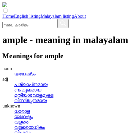
Home
English listing
Malayalam listing
About
ample
- meaning in
malayalam
Meanings for
ample
noun
യഥേഷ്‌ടം
adj
പര്യാപ്‌തമായ
ബഹുലമായ
മതിയാവോളമുള്ള
വിസ്‌തൃതമായ
unknown
ധാരാള
യഥേഷ്ടം
വളരെ
വളരെയധികം
വിപുലം