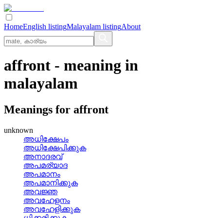
Home
English listing
Malayalam listing
About
affront
- meaning in
malayalam
Meanings for
affront
unknown
അധിക്ഷേപം
അധിക്ഷേപിക്കുക
അനാദരവ്
അപമര്യാദ
അപമാനം
അപമാനിക്കുക
അവജ്ഞ
അവഹേളനം
അവഹേളിക്കുക
ധിക്കരിക്കുക