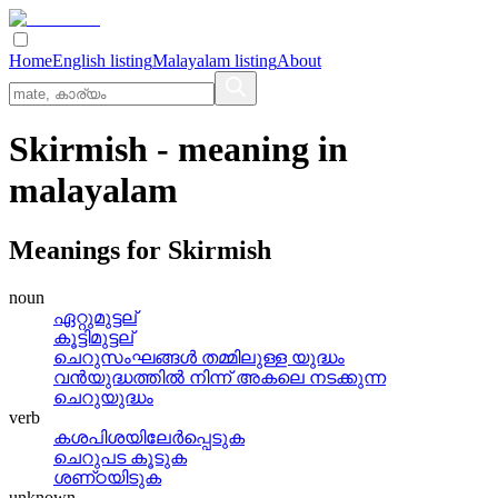
Home
English listing
Malayalam listing
About
Skirmish
- meaning in
malayalam
Meanings for
Skirmish
noun
ഏറ്റുമുട്ടല്
കൂട്ടിമുട്ടല്
ചെറുസംഘങ്ങള്‍ തമ്മിലുള്ള യുദ്ധം
വന്‍യുദ്ധത്തില്‍ നിന്ന്‌ അകലെ നടക്കുന്ന
ചെറുയുദ്ധം
verb
കശപിശയിലേര്‍പ്പെടുക
ചെറുപട കൂടുക
ശണ്‌ഠയിടുക
unknown