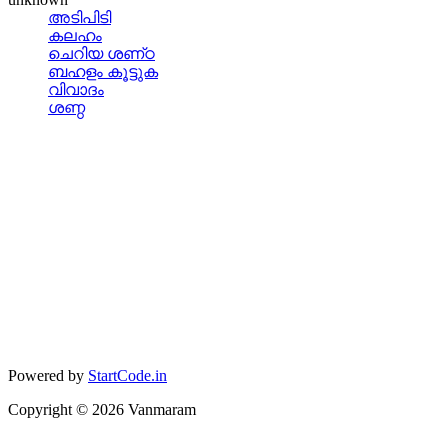
അടിപിടി
കലഹം
ചെറിയ ശണ്‌ഠ
ബഹളം കൂട്ടുക
വിവാദം
ശണ്ഠ
Powered by
StartCode.in
Copyright ©
2026
Vanmaram