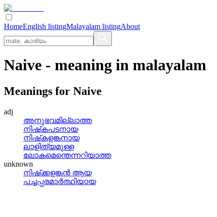
Home
English listing
Malayalam listing
About
Naive
- meaning in
malayalam
Meanings for
Naive
adj
അനുഭവമില്ലാത്ത
നിഷ്‌കപടനായ
നിഷ്‌കളങ്കനായ
ലാളിത്യമുള്ള
ലോകമെന്തെന്നറിയാത്ത
unknown
നിഷ്‌ക്കളങ്കന്‍ ആയ
പച്ചപ്പരമാര്‍ത്ഥിയായ