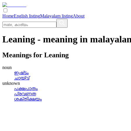
Home
English listing
Malayalam listing
About
Leaning
- meaning in
malayala
Meanings for
Leaning
noun
ഇഷ്‌ടം
ചായ്‌വ്
unknown
പക്ഷപാതം
പ്രവണത
ശക്തിക്ഷയം