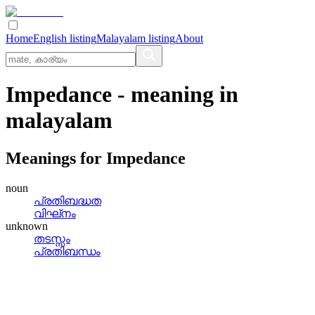
Home
English listing
Malayalam listing
About
Impedance
- meaning in
malayalam
Meanings for
Impedance
noun
പ്രതിബദ്ധത
വിഘ്‌നം
unknown
തടസ്സം
പ്രതിബന്ധം