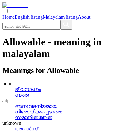
Home
English listing
Malayalam listing
About
Allowable
- meaning in
malayalam
Meanings for
Allowable
noun
ജീവനാംശം
ബത്ത
adj
അനുവദനീയമായ
നിരോധിക്കപ്പെടാത്ത
സമ്മതിക്കത്തക്ക
unknown
അവന്‍സ്