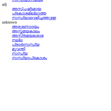
adj
അസ്‌പഷ്‌ടമായ
പ്രകാശമില്ലാത്ത
സന്ധ്യാവെളിച്ചത്തുള്ള
unknown
അരുണോദയം
അസ്തമയകാലം
അസ്‌തമയശോഭ
നല്ല
പ്രാതസന്ധ്യ
മൂവന്തി
സന്ധ്യ
സന്ധ്യാപ്രകാശം