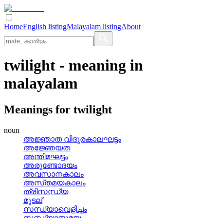
Home
English listing
Malayalam listing
About
twilight
- meaning in
malayalam
Meanings for
twilight
noun
അജ്ഞാത വിദൂരകാലഘട്ടം
അജ്ഞേയത
അന്തിമഘട്ടം
അരുണ്ടോദയം
അവസാനകാലം
അസ്‌തമയകാലം
ത്രിസന്ധ്യ
മൂടല്
സന്ധ്യാവെളിച്ചം
സന്ധ്യാസമയം