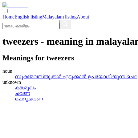
Home
English listing
Malayalam listing
About
tweezers
- meaning in
malayala
Meanings for
tweezers
noun
സൂക്ഷ്‌മവസ്‌തുക്കള്‍ എടുക്കാന്‍ ഉപയോഗിക്കുന്ന 
unknown
കങ്കമുഖം
ചവണ
ചെറുചവണ