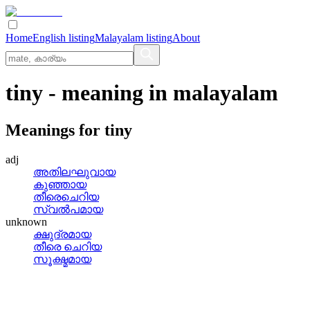
Home
English listing
Malayalam listing
About
tiny
- meaning in
malayalam
Meanings for
tiny
adj
അതിലഘുവായ
കുഞ്ഞായ
തീരെചെറിയ
സ്വല്‍പമായ
unknown
ക്ഷുദ്രമായ
തീരെ ചെറിയ
സൂക്ഷ്മമായ