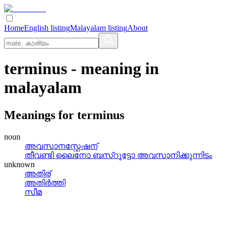
Home
English listing
Malayalam listing
About
terminus
- meaning in
malayalam
Meanings for
terminus
noun
അവസാനസ്റ്റേഷന്
തീവണ്ടി ലൈനോ ബസ്‌റൂട്ടോ അവസാനിക്കുന്നിടം
unknown
അതിര്
അതിര്‍ത്തി
സീമ