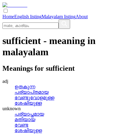
Home
English listing
Malayalam listing
About
sufficient
- meaning in
malayalam
Meanings for
sufficient
adj
ഉതകുന്ന
പര്യാപ്‌തമായ
വേണ്ടുവോളമുള്ള
ശേഷിയുള്ള
unknown
പര്യാപ്തമായ
മതിയായ
വേണ്ട
ശേഷിയുളള