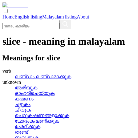
Home
English listing
Malayalam listing
About
slice
- meaning in
malayalam
Meanings for
slice
verb
ഖണ്‌ഡം ഖണ്‌ഡമാക്കുക
unknown
അരിയുക
ഓഹരിചെയ്യുക
കഷണം
ചട്ടുകം
ചീവുക
ചെറുകഷണങ്ങളാക്കുക
ഛേദംകഷണിക്കുക
ഛേദിക്കുക
തുണ്ട്
നുറുക്കുക