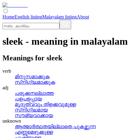
Home
English listing
Malayalam listing
About
sleek
- meaning in
malayalam
Meanings for
sleek
verb
മിനുസമാക്കുക
സ്‌നിഗ്‌ദ്ധമാക്കുക
adj
പരുക്കനല്ലാത്ത
പളപളപ്പായ
മൃദുത്വവും തിളക്കവുമുള്ള
സ്‌നിഗ്‌ദ്ധമായ
സൗമ്യവാക്കായ
unknown
ആത്മാര്‍ത്ഥതയില്ലാതെ പുകഴ്ത്തുന്ന
എണ്ണമെഴുക്കുള്ള
പുഷ്ടിയുളള