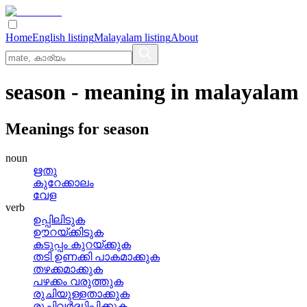
Home
English listing
Malayalam listing
About
season
- meaning in
malayalam
Meanings for
season
noun
ഋതു
കുറേക്കാലം
വേള
verb
ഉപ്പിലിടുക
ഊറയ്‌ക്കിടുക
കടുപ്പം കുറയ്‌ക്കുക
തടി ഉണക്കി പാകമാക്കുക
തഴക്കമാക്കുക
പഴക്കം വരുത്തുക
രുചിയുള്ളതാക്കുക
രുചിവര്‍ദ്ധിപ്പിക്കുക