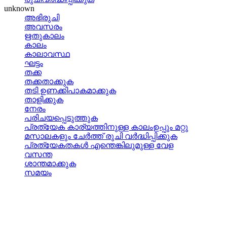
unknown
അഭിരുചി
അവസരം
ഋതുകാലം
കാലം
കാലാവസ്ഥ
ഘട്ടം
തക്ക
തക്കതാക്കുക
തടി ഉണക്കിപാകമാക്കുക
താളിക്കുക
നേരം
പരിചയപ്പെടുത്തുക
പ്രത്യേക കാര്യത്തിനുള്ള കാലംഉപ്പും മറ്റു
മസാലകളും ചേര്‍ത്ത് രുചി വര്‍ദ്ധിപ്പിക്കുക
പ്രത്യേകതകള്‍ എന്തെങ്കിലുമുള്ള വേള
വസന്ത
ശാന്തമാക്കുക
സമയം