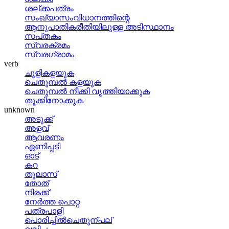
ശല്‌ക്കപത്രം
സംഖ്യാസംവിധാനത്തിന്റെ
ആനുപാതികരീതിയിലുള്ള അടിസ്ഥാനം
സപ്‌തകം
സ്വരക്രമം
സ്വരഗ്രാമം
verb
ചൂളികളയുക
ചെതുമ്പല്‍ കളയുക
ചെതുമ്പല്‍ നീക്കി വൃത്തിയാക്കുക
തൂക്കിനോക്കുക
unknown
അടുക്ക്
അളവ്
ആവരണം
ഏണിപ്പടി
ഓട്
കറ
തുലാസ്
തോത്
നിരക്ക്
നേര്‍ത്ത പൊറ്റ
പത്രപാളി
പൊരിച്ചില്‍ചെതുന്പല്