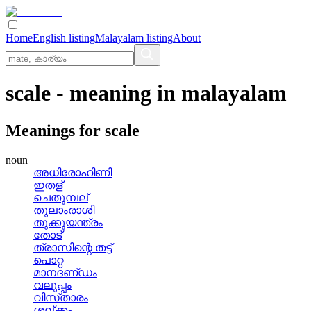
Home
English listing
Malayalam listing
About
scale
- meaning in
malayalam
Meanings for
scale
noun
അധിരോഹിണി
ഇതള്
ചെതുമ്പല്
തുലാംരാശി
തൂക്കുയന്ത്രം
തോട്
ത്രാസിന്റെ തട്ട്
പൊറ്റ
മാനദണ്‌ഡം
വലുപ്പം
വിസ്‌താരം
ശല്‌ക്കം