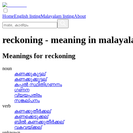
Home
English listing
Malayalam listing
About
reckoning
- meaning in
malaya
Meanings for
reckoning
noun
കണക്കുകൂട്ടല്
കണക്കുക്കൂട്ടല്
കപ്പല്‍ സ്ഥിതിഗണനം
ഗണന
വ്യയപത്രം
സങ്കല്‌പനം
verb
കണക്കുതീര്‍ക്കല്
കണക്കെടുക്കല്
ബില്‍ കണക്കുതീര്‍ക്കല്
വകവയ്‌ക്കല്
unknown